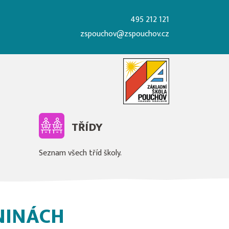
495 212 121
zspouchov@zspouchov.cz
TŘÍDY
Seznam všech tříd školy.
NINÁCH