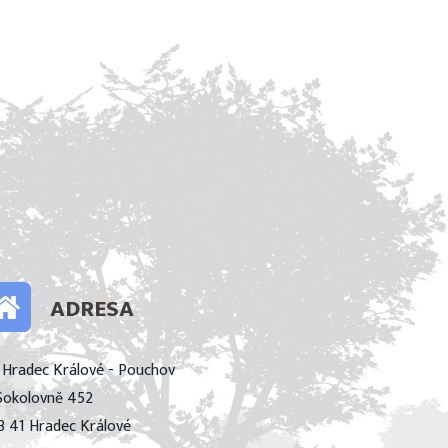
ADRESA
 Hradec Králové - Pouchov
Sokolovně 452
3 41 Hradec Králové