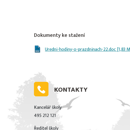
Dokumenty ke stažení
Uredni-hodiny-o-prazdninach-22.doc [1,83 
KONTAKTY
Kancelář školy
495 212 121
Ředitel školy