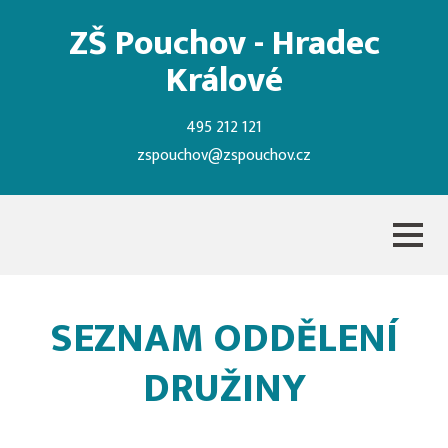
ZŠ Pouchov - Hradec
Králové
495 212 121
zspouchov@zspouchov.cz
SEZNAM ODDĚLENÍ
DRUŽINY