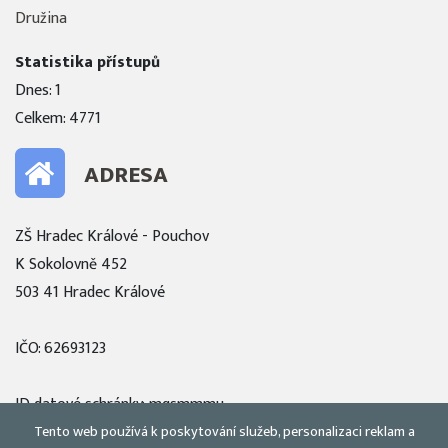
Družina
Statistika přístupů
Dnes: 1
Celkem: 4771
ADRESA
ZŠ Hradec Králové - Pouchov
K Sokolovně 452
503 41 Hradec Králové
IČO: 62693123
ID datové schránky: mqsmmmu
Tento web používá k poskytování služeb, personalizaci reklam a