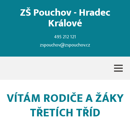
ZŠ Pouchov - Hradec
Králové
495 212 121
zspouchov@zspouchov.cz
VÍTÁM RODIČE A ŽÁKY
TŘETÍCH TŘÍD