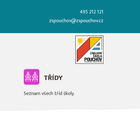
495 212 121
zspouchov@zspouchov.cz
TŘÍDY
Seznam všech tříd školy.