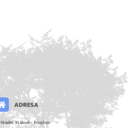
ADRESA
 Hradec Králové - Pouchov