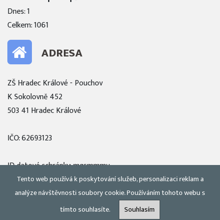
Dnes: 1
Celkem: 1061
ADRESA
ZŠ Hradec Králové - Pouchov
K Sokolovně 452
503 41 Hradec Králové
IČO: 62693123
ID datové schránky: mqsmmmu
Tento web používá k poskytování služeb, personalizaci reklam a
Zobrazit mapu
analýze návštěvnosti soubory cookie. Používáním tohoto webu s
tímto souhlasíte.
Souhlasím