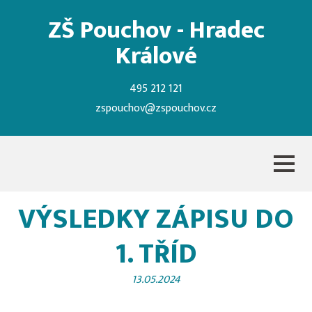
ZŠ Pouchov - Hradec
Králové
495 212 121
zspouchov@zspouchov.cz
VÝSLEDKY ZÁPISU DO
1. TŘÍD
13.05.2024