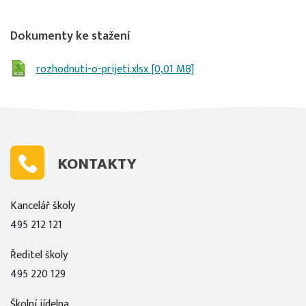
Dokumenty ke stažení
rozhodnuti-o-prijeti.xlsx [0,01 MB]
KONTAKTY
Kancelář školy
495 212 121
Ředitel školy
495 220 129
Školní jídelna