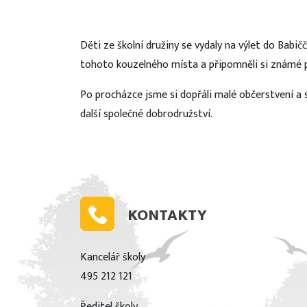
Děti ze školní družiny se vydaly na výlet do Babi
tohoto kouzelného místa a připomněli si známé p
Po procházce jsme si dopřáli malé občerstvení a sp
další společné dobrodružství.
KONTAKTY
Kancelář školy
495 212 121
Ředitel školy