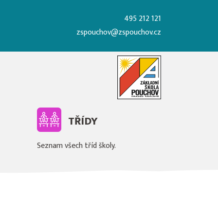
495 212 121
zspouchov@zspouchov.cz
TŘÍDY
Seznam všech tříd školy.