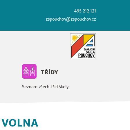
495 212 121
zspouchov@zspouchov.cz
TŘÍDY
Seznam všech tříd školy.
 VOLNA