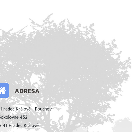
ADRESA
 Hradec Králové - Pouchov
Sokolovně 452
3 41 Hradec Králové