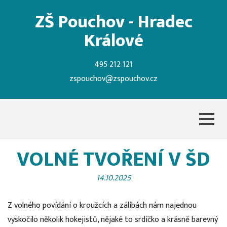
ZŠ Pouchov - Hradec
Králové
495 212 121
zspouchov@zspouchov.cz
VOLNÉ TVOŘENÍ V ŠD
14.10.2025
Z volného povídání o kroužcích a zálibách nám najednou
vyskočilo několik hokejistů, nějaké to srdíčko a krásně barevný