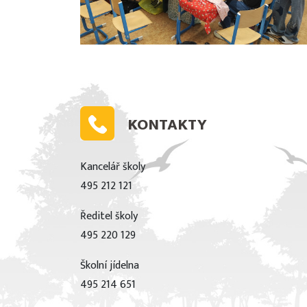
KONTAKTY
Kancelář školy
495 212 121
Ředitel školy
495 220 129
Školní jídelna
495 214 651