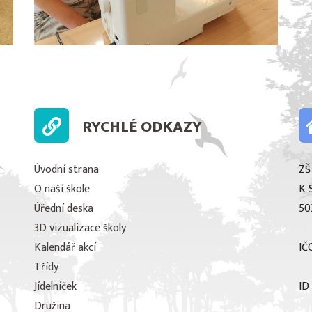
RYCHLÉ ODKAZY
Úvodní strana
ZŠ
O naší škole
K 
Úřední deska
50
3D vizualizace školy
Kalendář akcí
IČ
Třídy
Jídelníček
ID
Družina