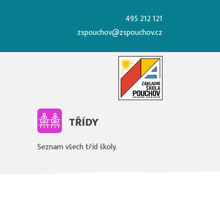
495 212 121
zspouchov@zspouchov.cz
TŘÍDY
Seznam všech tříd školy.