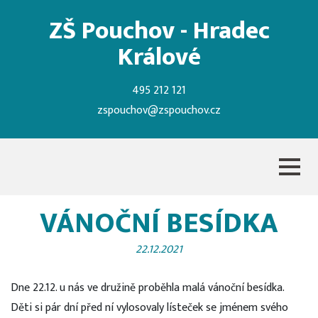
ZŠ Pouchov - Hradec
Králové
495 212 121
zspouchov@zspouchov.cz
VÁNOČNÍ BESÍDKA
22.12.2021
Dne 22.12. u nás ve družině proběhla malá vánoční besídka.
Děti si pár dní před ní vylosovaly lísteček se jménem svého