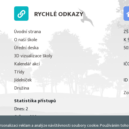
RYCHLÉ ODKAZY
Úvodní strana
ZŠ
O naší škole
K 
Úřední deska
50
3D vizualizace školy
Kalendář akcí
IČ
Třídy
Jídelníček
ID
Družina
Zo
Statistika přístupů
Dnes: 2
Celkem: 290
rsonalizaci reklam a analýze návštěvnosti soubory cookie. Používáním toho