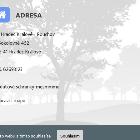
ADRESA
 Hradec Králové - Pouchov
Sokolovně 452
3 41 Hradec Králové
O: 62693123
 datové schránky: mqsmmmu
brazit mapu
to webu s tímto souhlasíte.
Souhlasím