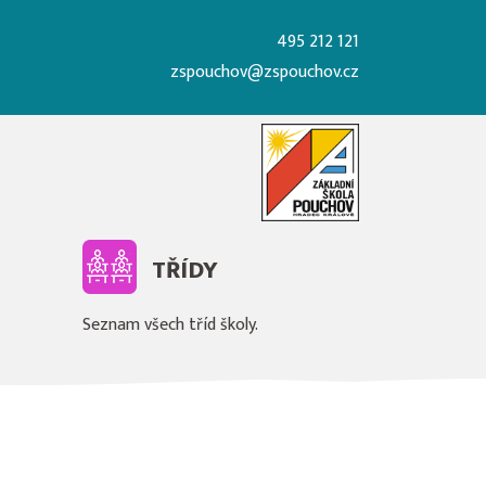
495 212 121
zspouchov@zspouchov.cz
TŘÍDY
Seznam všech tříd školy.