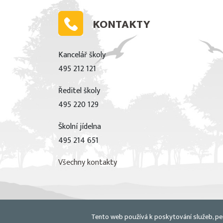
KONTAKTY
Kancelář školy
495 212 121
Ředitel školy
495 220 129
Školní jídelna
495 214 651
Všechny kontakty
Tento web používá k poskytování služeb, pe