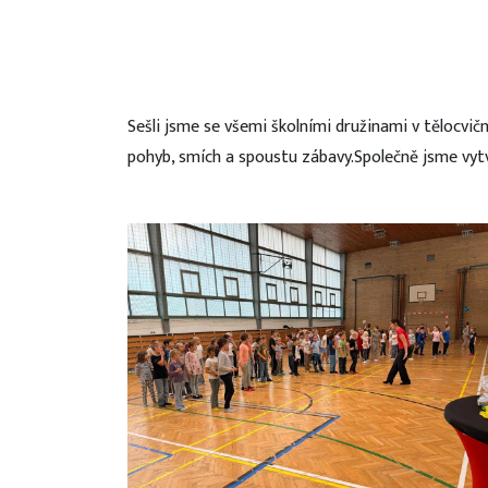
Sešli jsme se všemi školními družinami v tělocvičně
pohyb, smích a spoustu zábavy.Společně jsme vytv