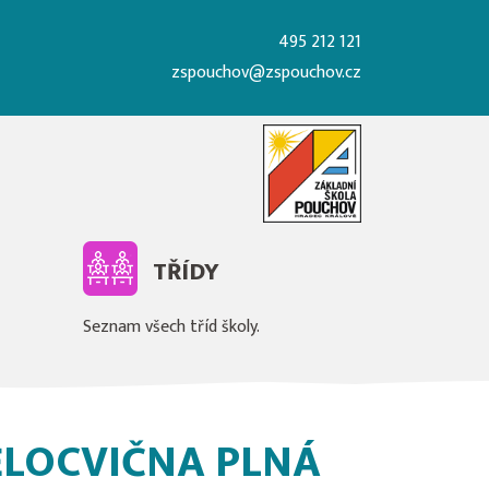
495 212 121
zspouchov@zspouchov.cz
TŘÍDY
Seznam všech tříd školy.
TĚLOCVIČNA PLNÁ