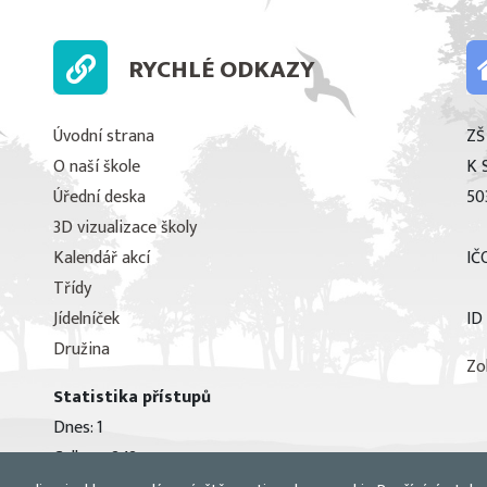
RYCHLÉ ODKAZY
Úvodní strana
ZŠ
O naší škole
K 
Úřední deska
50
3D vizualizace školy
Kalendář akcí
IČ
Třídy
Jídelníček
ID
Družina
Zo
Statistika přístupů
Dnes: 1
Celkem: 343