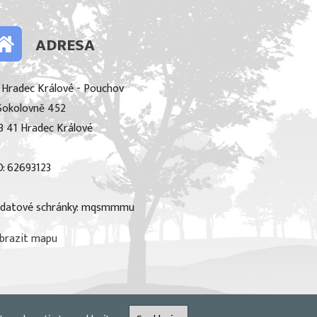
ADRESA
 Hradec Králové - Pouchov
Sokolovně 452
3 41 Hradec Králové
O: 62693123
 datové schránky: mqsmmmu
brazit mapu