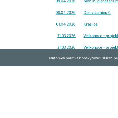
09.04.2026
Mobilní planetáriu
08.04.2026
Den vitamínu C
01.04.2026
Kraslice
31.03.2026
Velikonoce - projek
31.03.2026
Velikonoce - projek
Tento web používá k poskytování služeb, pe
26.03.2026
„Planetárium do šk
26.03.2026
„Planetárium do šk
25.03.2026
Velikonoční tvoření
16.03.2026
Přátelství
16.03.2026
Přátelství
13.03.2026
Příprava na Velikon