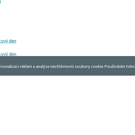
m
tový den
tový den
rsonalizaci reklam a analýze návštěvnosti soubory cookie. Používáním toho
ol“
ol“
oce