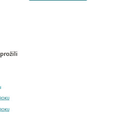
prožili
u
 ROKU
 ROKU