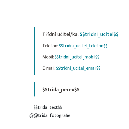
Třídní učitel/ka:
$$tridni_ucitel$$
Telefon:
$$tridni_ucitel_telefon$$
Mobil:
$$tridni_ucitel_mobil$$
E-mail:
$$tridni_ucitel_email$$
$$trida_perex$$
$$trida_text$$
@@trida_fotografie