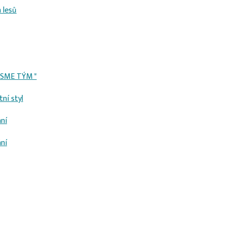
 lesů
,JSME TÝM "
tní styl
ní
ní