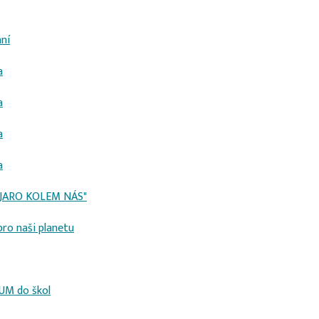
ní
a
a
a
a
, JARO KOLEM NÁS"
ro naši planetu
UM do škol