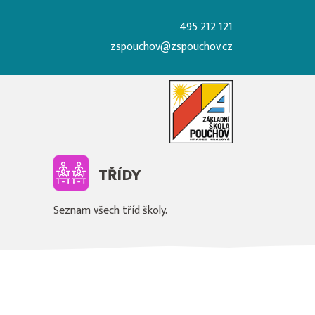
495 212 121
zspouchov@zspouchov.cz
TŘÍDY
Seznam všech tříd školy.