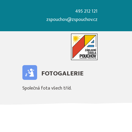
495 212 121
zspouchov@zspouchov.cz
FOTOGALERIE
Společná fota všech tříd.