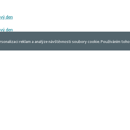
ový den
ový den
rsonalizaci reklam a analýze návštěvnosti soubory cookie. Používáním toho
“
“
ce
m 🌲