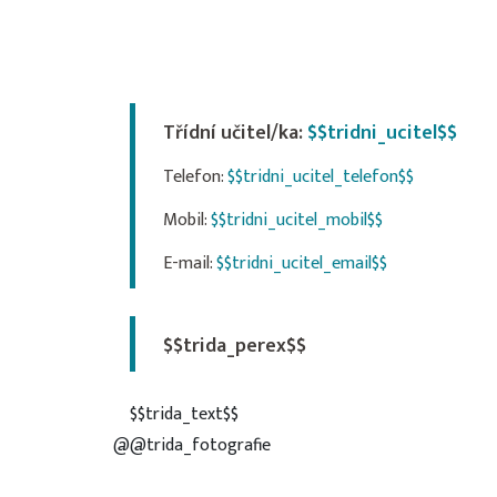
Třídní učitel/ka:
$$tridni_ucitel$$
Telefon:
$$tridni_ucitel_telefon$$
Mobil:
$$tridni_ucitel_mobil$$
E-mail:
$$tridni_ucitel_email$$
$$trida_perex$$
$$trida_text$$
@@trida_fotografie