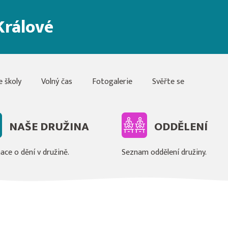
Králové
e školy
Volný čas
Fotogalerie
Svěřte se
NAŠE DRUŽINA
ODDĚLENÍ
ace o dění v družině.
Seznam oddělení družiny.