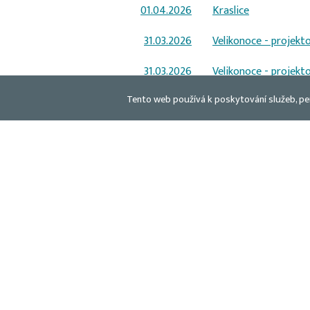
01.04.2026
Kraslice
31.03.2026
Velikonoce - projekt
31.03.2026
Velikonoce - projekt
Tento web používá k poskytování služeb, pe
26.03.2026
„Planetárium do škol
26.03.2026
„Planetárium do škol
25.03.2026
Velikonoční tvoření
16.03.2026
Přátelství
16.03.2026
Přátelství
13.03.2026
Příprava na Velikono
05.03.2026
Od ozdob ke kořenů