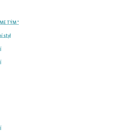
SME TÝM "
í styl
í
í
í