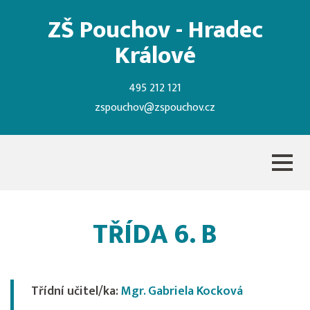
ZŠ Pouchov - Hradec
Králové
495 212 121
zspouchov@zspouchov.cz
TŘÍDA 6. B
Třídní učitel/ka:
Mgr. Gabriela Kocková