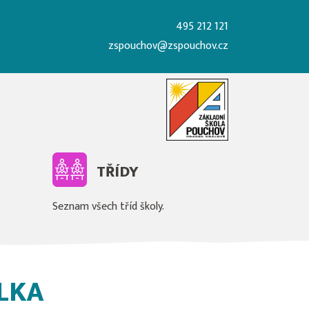
495 212 121
zspouchov@zspouchov.cz
TŘÍDY
Seznam všech tříd školy.
LKA