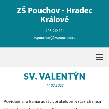
ZŠ Pouchov - Hradec
Králové
495 212 121
zspouchov@zspouchov.cz
SV. VALENTÝN
14.02.2022
Povídání si o kamarádství, přátelství, vztazích mezi