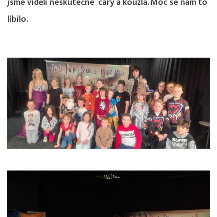
jsme viděli neskutečné čáry a kouzla. Moc se nám to
líbilo.