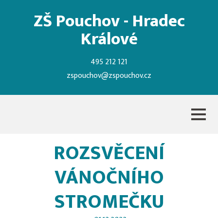
ZŠ Pouchov - Hradec
Králové
495 212 121
zspouchov@zspouchov.cz
ROZSVĚCENÍ
VÁNOČNÍHO
STROMEČKU