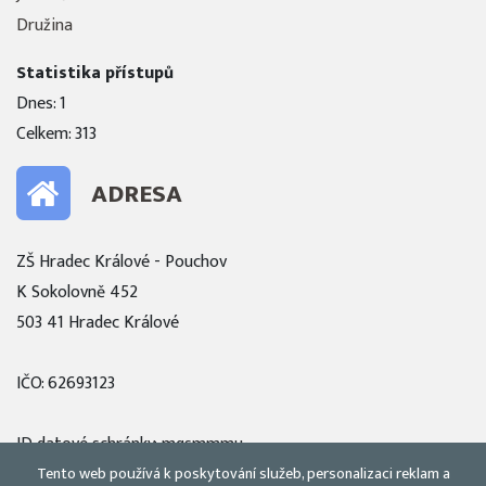
Družina
Statistika přístupů
Dnes: 1
Celkem: 313
ADRESA
ZŠ Hradec Králové - Pouchov
K Sokolovně 452
503 41 Hradec Králové
IČO: 62693123
ID datové schránky: mqsmmmu
Tento web používá k poskytování služeb, personalizaci reklam a