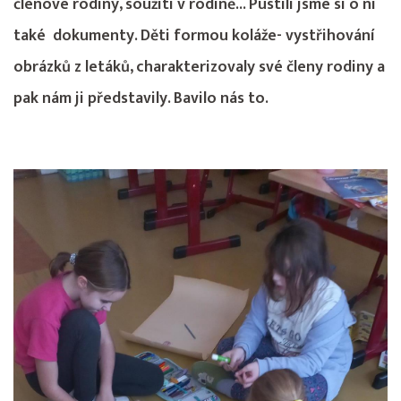
členové rodiny, soužití v rodině... Pustili jsme si o ní
také dokumenty. Děti formou koláže- vystřihování
obrázků z letáků, charakterizovaly své členy rodiny a
pak nám ji představily. Bavilo nás to.