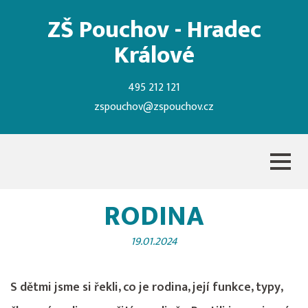
ZŠ Pouchov - Hradec
Králové
495 212 121
zspouchov@zspouchov.cz
RODINA
19.01.2024
S dětmi jsme si řekli, co je rodina, její funkce, typy,