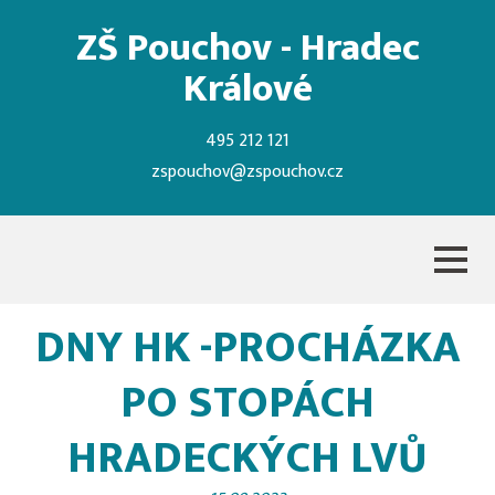
ZŠ Pouchov - Hradec
Králové
495 212 121
zspouchov@zspouchov.cz
DNY HK -PROCHÁZKA
PO STOPÁCH
HRADECKÝCH LVŮ