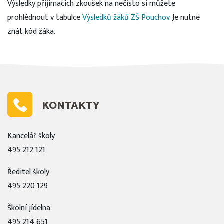
Výsledky přijímacích zkoušek na nečisto si můžete
prohlédnout v tabulce
Výsledků žáků ZŠ Pouchov
. Je nutné
znát kód žáka.
KONTAKTY
Kancelář školy
495 212 121
Ředitel školy
495 220 129
Školní jídelna
495 214 651