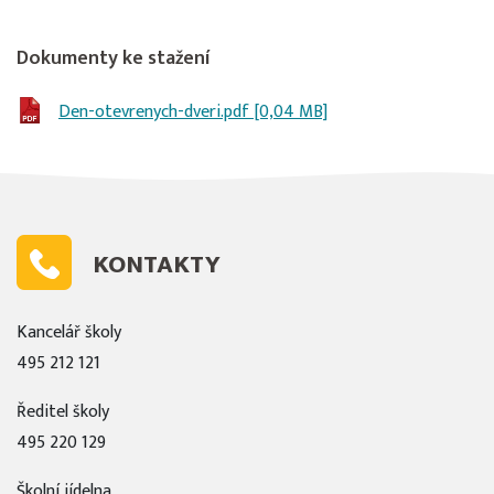
Dokumenty ke stažení
Den-otevrenych-dveri.pdf [0,04 MB]
KONTAKTY
Kancelář školy
495 212 121
Ředitel školy
495 220 129
Školní jídelna