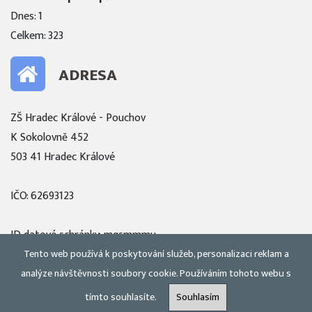
Dnes: 1
Celkem: 323
ADRESA
ZŠ Hradec Králové - Pouchov
K Sokolovně 452
503 41 Hradec Králové
IČO: 62693123
ID datové schránky: mqsmmmu
Tento web používá k poskytování služeb, personalizaci reklam a
Zobrazit mapu
analýze návštěvnosti soubory cookie. Používáním tohoto webu s
tímto souhlasíte.
Souhlasím