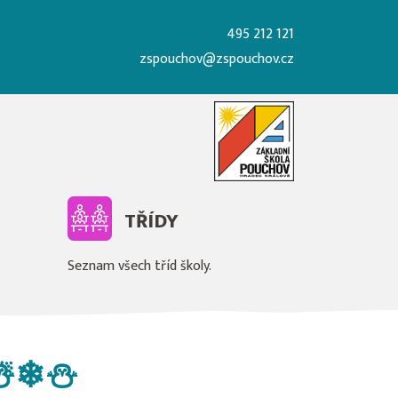
495 212 121
zspouchov@zspouchov.cz
TŘÍDY
Seznam všech tříd školy.
☃️❄⛄