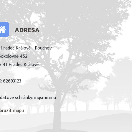
ADRESA
 Hradec Králové - Pouchov
Sokolovně 452
3 41 Hradec Králové
O: 62693123
 datové schránky: mqsmmmu
brazit mapu