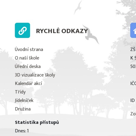
RYCHLÉ ODKAZY
Úvodní strana
ZŠ
O naší škole
K 
Úřední deska
50
3D vizualizace školy
Kalendář akcí
IČ
Třídy
Jídelníček
ID
Družina
Zo
Statistika přístupů
Dnes: 1