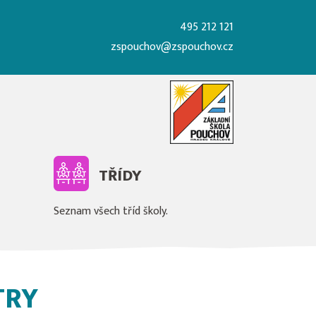
495 212 121
zspouchov@zspouchov.cz
TŘÍDY
Seznam všech tříd školy.
TRY