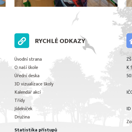
RYCHLÉ ODKAZY
Úvodní strana
ZŠ
O naší škole
K 
Úřední deska
50
3D vizualizace školy
Kalendář akcí
IČ
Třídy
Jídelníček
ID
Družina
Zo
Statistika přístupů