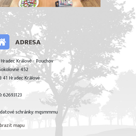
ADRESA
 Hradec Králové - Pouchov
Sokolovně 452
3 41 Hradec Králové
O: 62693123
 datové schránky: mqsmmmu
brazit mapu