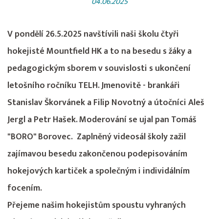
04.06.2025
V pondělí 26.5.2025 navštívili naši školu čtyři
hokejisté Mountfield HK a to na besedu s žáky a
pedagogickým sborem v souvislosti s ukončení
letošního ročníku TELH. Jmenovitě - brankáři
Stanislav Škorvánek a Filip Novotný a útočníci Aleš
Jergl a Petr Hašek. Moderování se ujal pan Tomáš
"BORO" Borovec. Zaplněný videosál školy zažil
zajímavou besedu zakončenou podepisováním
hokejových kartiček a společným i individálním
focením.
Přejeme našim hokejistům spoustu vyhraných