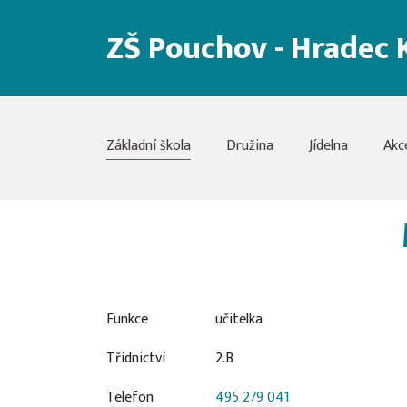
ZŠ Pouchov - Hradec 
Základní škola
Družina
Jídelna
Akc
Funkce
učitelka
Třídnictví
2.B
Telefon
495 279 041