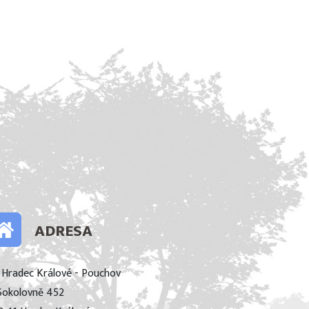
ADRESA
 Hradec Králové - Pouchov
Sokolovně 452