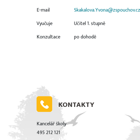
E-mail
Skakalova.Yvona@zspouchov.c
Vyučuje
Učitel 1. stupně
Konzultace
po dohodě
KONTAKTY
Kancelář školy
495 212 121