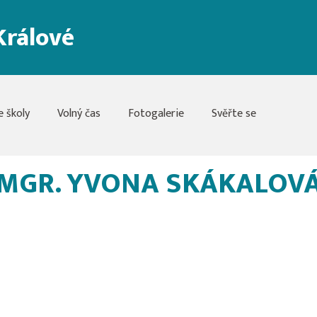
Králové
e školy
Volný čas
Fotogalerie
Svěřte se
MGR. YVONA SKÁKALOV