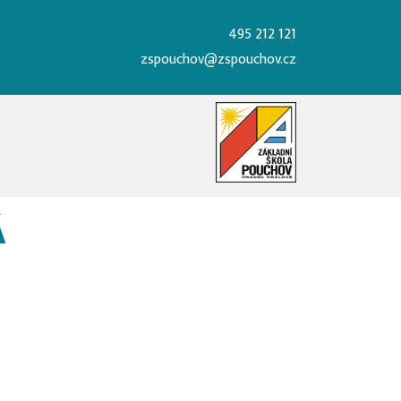
495 212 121
zspouchov@zspouchov.cz
Á