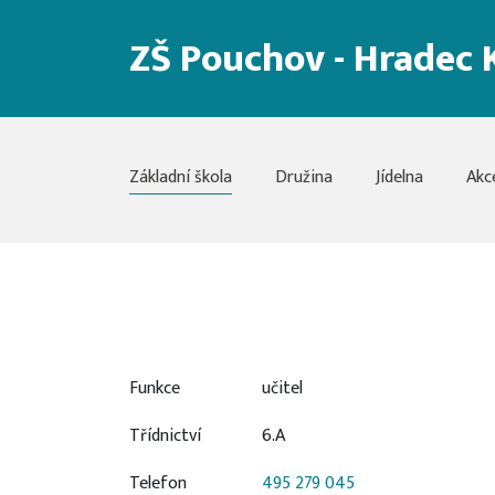
ZŠ Pouchov - Hradec 
Základní škola
Družina
Jídelna
Akc
Funkce
učitel
Třídnictví
6.A
Telefon
495 279 045