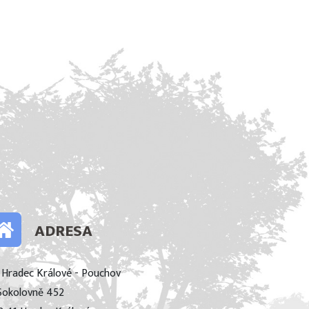
ADRESA
 Hradec Králové - Pouchov
Sokolovně 452