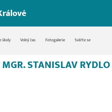
Králové
e školy
Volný čas
Fotogalerie
Svěřte se
MGR. STANISLAV RYDLO