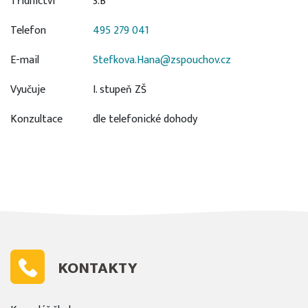
Třídnictví
3.B
Telefon
495 279 041
E-mail
Stefkova.Hana@zspouchov.cz
Vyučuje
I. stupeň ZŠ
Konzultace
dle telefonické dohody
KONTAKTY