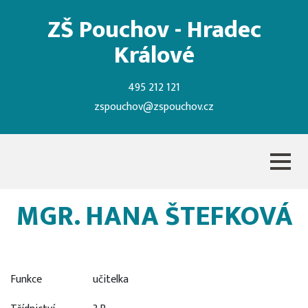
ZŠ Pouchov - Hradec
Králové
495 212 121
zspouchov@zspouchov.cz
MGR. HANA ŠTEFKOVÁ
Funkce
učitelka