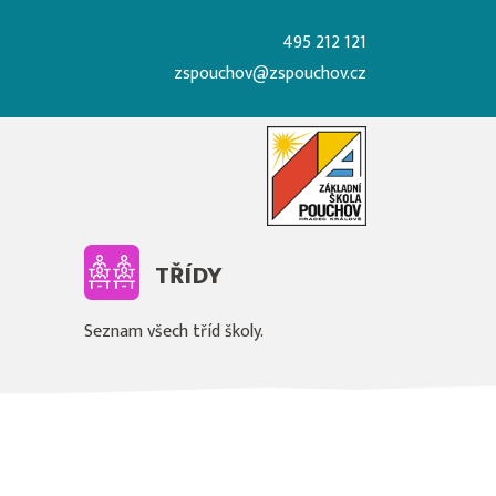
495 212 121
zspouchov@zspouchov.cz
TŘÍDY
Seznam všech tříd školy.