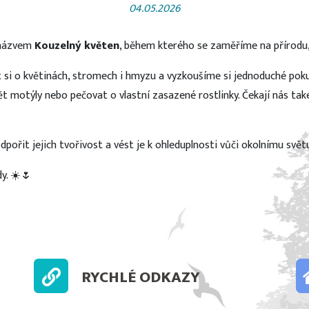
04.05.2026
s názvem
Kouzelný květen
, během kterého se zaměříme na přírodu, 
si o květinách, stromech i hmyzu a vyzkoušíme si jednoduché poku
ět motýly nebo pečovat o vlastní zasazené rostlinky. Čekají nás tak
odpořit jejich tvořivost a vést je k ohleduplnosti vůči okolnímu svět
dy. ☀️🌷
RYCHLÉ ODKAZY