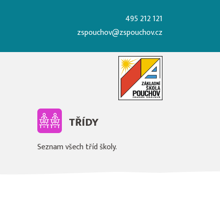
495 212 121
zspouchov@zspouchov.cz
TŘÍDY
Seznam všech tříd školy.
Ě