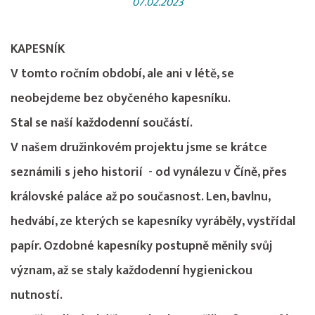
07.02.2023
KAPESNÍK
V tomto ročním období, ale ani v létě, se
neobejdeme bez obyčeného kapesníku.
Stal se naší každodenní součástí.
V našem družinkovém projektu jsme se krátce
seznámili s jeho historií - od vynálezu v Číně, přes
královské paláce až po současnost. Len, bavlnu,
hedvábí, ze kterých se kapesníky vyráběly, vystřídal
papír. Ozdobné kapesníky postupně měnily svůj
význam, až se staly každodenní hygienickou
nutností.