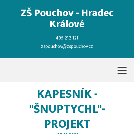
ZŠ Pouchov - Hradec
Králové
495 212 121
zspouchov@zspouchov.cz
KAPESNÍK -
"ŠNUPTYCHL"-
PROJEKT