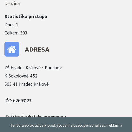
Družina
Statistika přístupů
Dnes: 1
Celkem: 303
ADRESA
ZŠ Hradec Králové - Pouchov
K Sokolovně 452
503 41 Hradec Králové
IČO: 62693123
ID datové schránky: mqsmmmu
Tento web používá k poskytování služeb, personalizaci reklam a
Zobrazit mapu