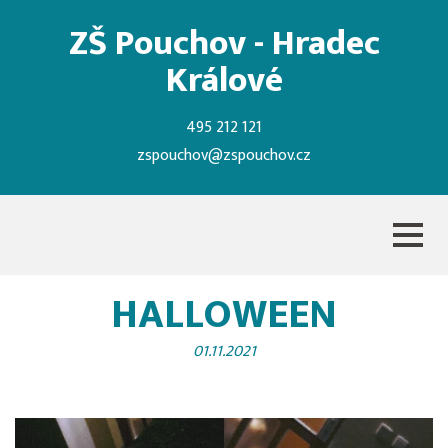
ZŠ Pouchov - Hradec
Králové
495 212 121
zspouchov@zspouchov.cz
HALLOWEEN
01.11.2021