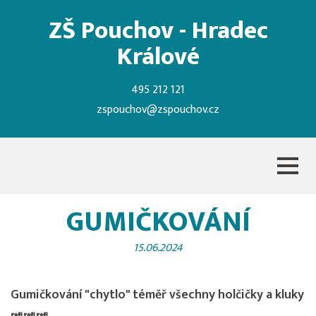
ZŠ Pouchov - Hradec
Králové
495 212 121
zspouchov@zspouchov.cz
GUMIČKOVÁNÍ
15.06.2024
Gumičkování "chytlo" téměř všechny holčičky a kluky