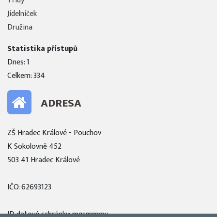
Třídy
Jídelníček
Družina
Statistika přístupů
Dnes: 1
Celkem: 334
ADRESA
ZŠ Hradec Králové - Pouchov
K Sokolovně 452
503 41 Hradec Králové
IČO: 62693123
ID datové schránky: mqsmmmu