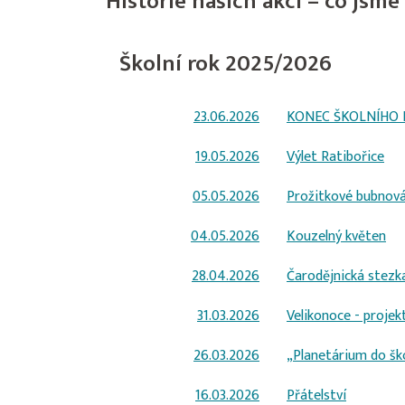
Historie našich akcí – co jsme 
Školní rok 2025/2026
23.06.2026
KONEC ŠKOLNÍHO
19.05.2026
Výlet Ratibořice
05.05.2026
Prožitkové bubnová
04.05.2026
Kouzelný květen
28.04.2026
Čarodějnická stezk
31.03.2026
Velikonoce - projek
26.03.2026
„Planetárium do šk
16.03.2026
Přátelství