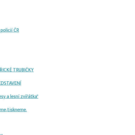
policií ČR
HOŘICKÉ TRUBIČKY
EDSTAVENÍ
sy a lesní zvířátka"
eme,tiskneme.