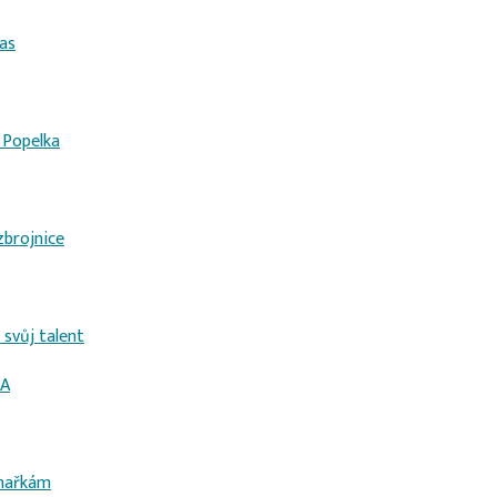
čas
 Popelka
zbrojnice
 svůj talent
KA
hařkám