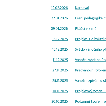
19.02.2026
Karneval
22.01.2026
Lesní pedagogika b
09.01.2026
Ptáčci v zimě
15.12.2025
Projekt- Co hvězdič
12.12.2025
Světlo vánočního p
11.12.2025
Vánoční výlet na Po
27.11.2025
Předvánoční tvořen
25.11.2025
Vánoční zpívání u 
10.11.2025
Projektový týden - 
20.10.2025
Podzimní tvoření ve