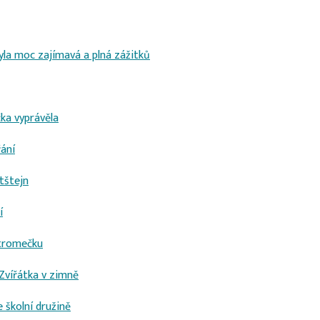
yla moc zajímavá a plná zážitků
ka vyprávěla
řání
tštejn
í
stromečku
Zvířátka v zimně
 školní družině