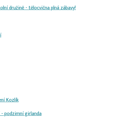
olní družině - tělocvična plná zábavy!
í
ní Kozlík
 - podzimní girlanda