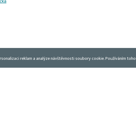
čka
rsonalizaci reklam a analýze návštěvnosti soubory cookie. Používáním toho
marádi
ost