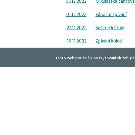
05.12.2022
Mikulášská tancova
01.12.2022
Vánoční zpívání
22.11.2022
Sušíme křížaly
16.11.2022
Zpívání koled
08.11.2022
Podzimní tvoření
Tento web používá k poskytování služeb, pe
07.10.2022
Houbový týden
03.10.2022
Podzimní vyrábění
23.09.2022
Matýsek a jeho ka
21.09.2022
Strom přátelství
21.09.2022
Zpíváme si pro rad
12.09.2022
Čokoládový projekt