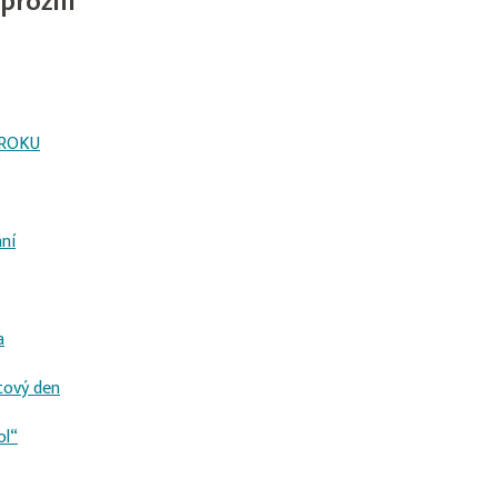
prožili
 ROKU
ní
a
tový den
ol“