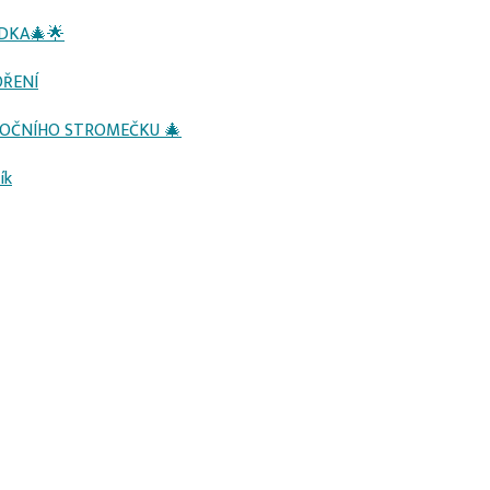
ÍDKA🎄🌟
OŘENÍ
NOČNÍHO STROMEČKU 🎄
ík