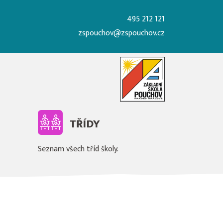
495 212 121
zspouchov@zspouchov.cz
TŘÍDY
Seznam všech tříd školy.