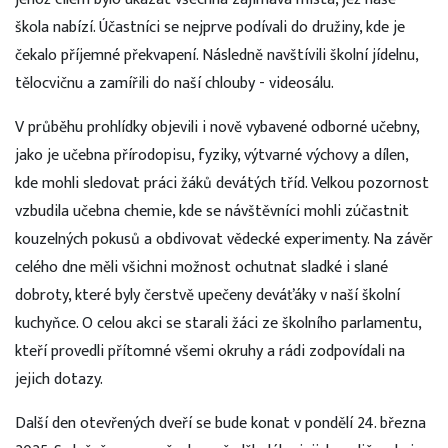
škola nabízí. Účastníci se nejprve podívali do družiny, kde je
čekalo příjemné překvapení. Následně navštívili školní jídelnu,
tělocvičnu a zamířili do naší chlouby - videosálu.
V průběhu prohlídky objevili i nově vybavené odborné učebny,
jako je učebna přírodopisu, fyziky, výtvarné výchovy a dílen,
kde mohli sledovat práci žáků devátých tříd. Velkou pozornost
vzbudila učebna chemie, kde se návštěvníci mohli zúčastnit
kouzelných pokusů a obdivovat vědecké experimenty. Na závěr
celého dne měli všichni možnost ochutnat sladké i slané
dobroty, které byly čerstvě upečeny deváťáky v naší školní
kuchyňce. O celou akci se starali žáci ze školního parlamentu,
kteří provedli přítomné všemi okruhy a rádi zodpovídali na
jejich dotazy.
Další den otevřených dveří se bude konat v pondělí 24. března