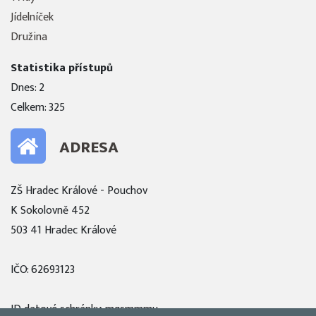
Jídelníček
Družina
Statistika přístupů
Dnes: 2
Celkem: 325
ADRESA
ZŠ Hradec Králové - Pouchov
K Sokolovně 452
503 41 Hradec Králové
IČO: 62693123
ID datové schránky: mqsmmmu