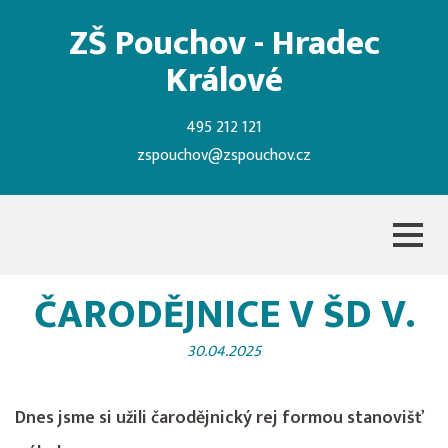
ZŠ Pouchov - Hradec
Králové
495 212 121
zspouchov@zspouchov.cz
ČARODĚJNICE V ŠD V.
30.04.2025
Dnes jsme si užili čarodějnický rej formou stanovišť