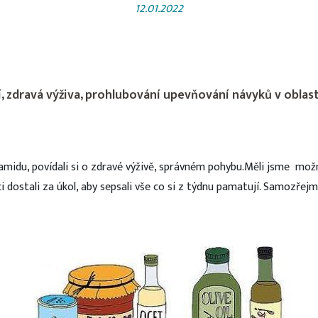
12.01.2022
 zdravá výživa, prohlubování upevňování návyků v oblasti
yramidu, povídali si o zdravé výživě, správném pohybu.Měli jsme mož
ci dostali za úkol, aby sepsali vše co si z týdnu pamatují. Samozřej