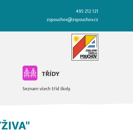
495 212 121
zspouchov@zspouchov.cz
TŘÍDY
Seznam všech tříd školy.
ŽIVA"