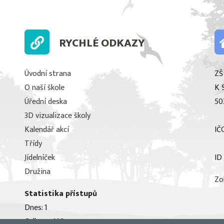
RYCHLÉ ODKAZY
Úvodní strana
ZŠ
O naší škole
K 
Úřední deska
50
3D vizualizace školy
Kalendář akcí
IČ
Třídy
Jídelníček
ID
Družina
Zo
Statistika přístupů
Dnes: 1
Celkem: 416