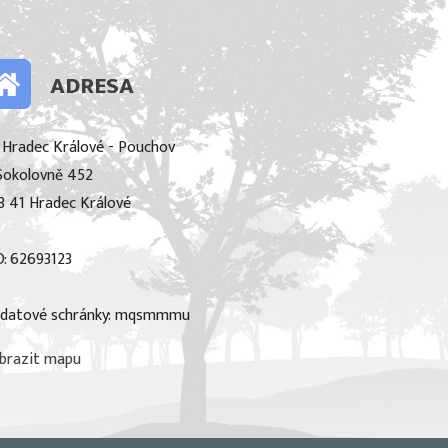
ADRESA
 Hradec Králové - Pouchov
Sokolovně 452
3 41 Hradec Králové
O: 62693123
 datové schránky: mqsmmmu
brazit mapu