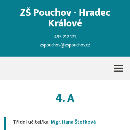
ZŠ Pouchov - Hradec
Králové
495 212 121
zspouchov@zspouchov.cz
4. A
Třídní učitel/ka:
Mgr. Hana Štefková