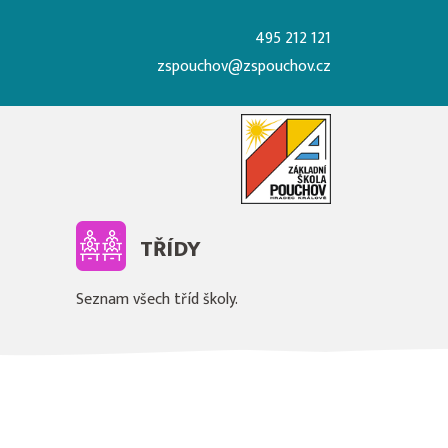
495 212 121
zspouchov@zspouchov.cz
TŘÍDY
Seznam všech tříd školy.