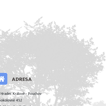
ADRESA
 Hradec Králové - Pouchov
Sokolovně 452