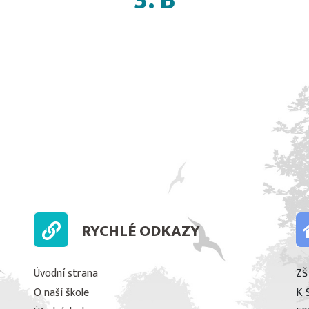
3. B
RYCHLÉ ODKAZY
Úvodní strana
ZŠ
O naší škole
K 